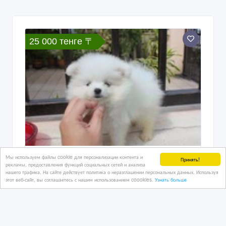
25 000 тенге 〒
Мы используем файлы cookie для персонализации контента и
Очаровательны 12 недель Поморское
Принять!
рекламы, предоставления функций социальных сетей и анализа
Щенки
нашего трафика. На сайте действует политика о неразглашении персональных данных. Используя
этот веб-сайт, вы соглашаетесь с нашим использованием coookies.
Узнать больше
08/01/2023
Собаки, щенки
Казахстан, Байконыр