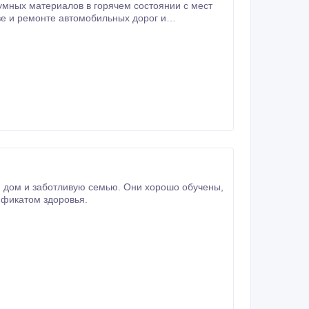
мных материалов в горячем состоянии с мест
ве и ремонте автомобильных дорог и
ашем сайте набрав: http://specmash-kurgan.
й дом и заботливую семью. Они хорошо обучены,
сертификатом здоровья.