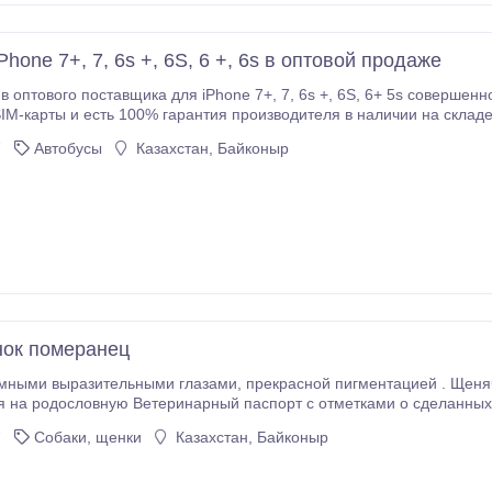
hone 7+, 7, 6s +, 6S, 6 +, 6s в оптовой продаже
щика для iPhone 7+, 7, 6s +, 6S, 6+ 5s совершенно новый завод разблокирована для всех
IM-карты и есть 100% гарантия производителя в наличии на складе
les25@gmail.com (скайп: phones4ultd77) (WhatsApp чат: +1510876431
7
Автобусы
Казахстан, Байконыр
ок померанец
и глазами, прекрасной пигментацией . Щенячья карточка (РКФ), которая впоследствие
 на родословную Ветеринарный паспорт с отметками о сделанных 
7
Собаки, щенки
Казахстан, Байконыр