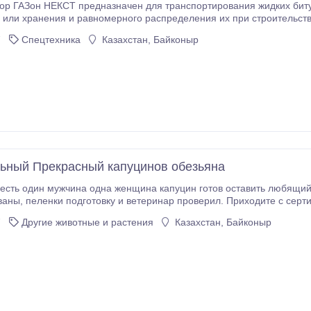
ор ГАЗон НЕКСТ предназначен для транспортирования жидких биту
 или хранения и равномерного распределения их при строительст
аэродромов. Ассортимент наших машин и запчастей можете посмотреть на н
7
Спецтехника
Казахстан, Байконыр
ьный Прекрасный капуцинов обезьяна
 есть один мужчина одна женщина капуцин готов оставить любящи
социализированы, пеленки подготовку и ветеринар проверил. Приходите с 
7
Другие животные и растения
Казахстан, Байконыр