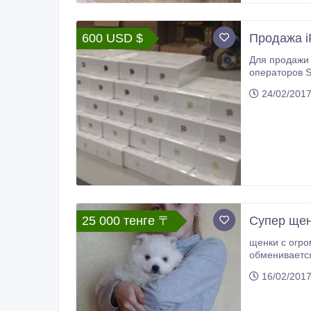
600 USD $
Продажа iP
Для продажи в оптового постав
операторов S
allproductsa
24/02/201
25 000 тенге 〒
Супер щен
щенки с огромными выразительным
обменивается
16/02/201