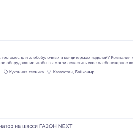
ких изделий? Компания « KazEurotech» готова предложить вам
ить свое хлебопекарное кондитерское производство функциональными и
экономичными агрегатами, позволяющими повысить производительность 
7
Кухонная техника
Казахстан, Байконыр
натор на шасси ГАЗОН NEXT