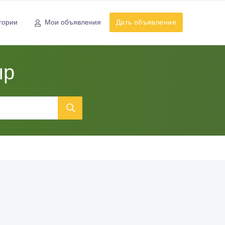
гории
Мои объявления
Дать объявление
ыр