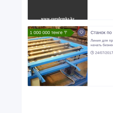
1 000 000 тенге 〒
Станок по
Линия для пр
начать бизне
новым направлени
24/07/201
затраты на п