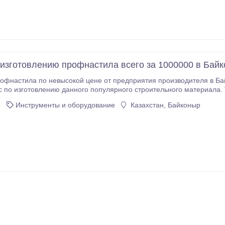
 изготовлению профнастила всего за 1000000 в Байк
офнастила по невысокой цене от предприятия производителя в Б
с по изготовлению данного популярного строительного материала.
ем вашей деятельности. Умеренная цена в 1000000 тенге в Байконыре позволит максимал
7
Инструменты и оборудование
Казахстан, Байконыр
риобретение оборудования.