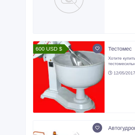
600 USD $
Тестомес
Хотите купить тестомес для хлебобулочных и кондитерс
тестомесильное оборудование чтобы вы могли оснаст
12/05/201
Автогудро