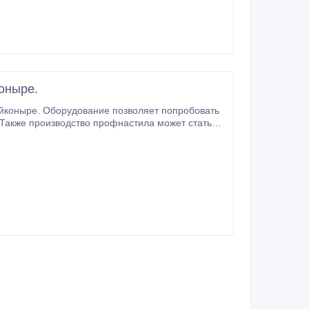
оныре.
айконыре. Оборудование позволяет попробовать
 Также производство профнастила может стать
ьно сократить