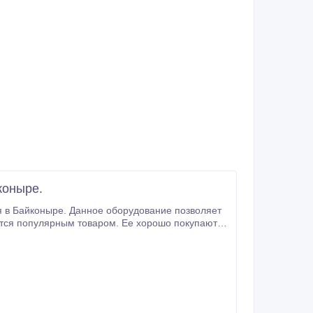
коныре.
я в Байконыре. Данное оборудование позволяет
ется популярным товаром. Ее хорошо покупают
ьные сроки: за один-два месяца.