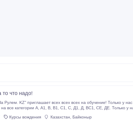
 то что надо!
За Рулем. KZ" приглашает всех всех всех на обучение! Только у нас
1, С, Д1, Д, ВС1, СЕ, ДЕ. Только у нас профессиональные инструктора и
анные преподаватели! Только у нас онлайн обучение и ускоренна
7
Курсы вождения
Казахстан, Байконыр