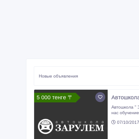
Новые объявления
5 000 тенге 〒
Автошкола
Автошкола " 
нас обучение на все категории А, А1, В, В1, С
квалифициров
07/10/201
ZARULEMKZ.