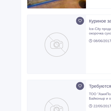
Куриное з
Ice-City продает оптом куриные тушки, п
окорочка сухой заморозки, четверть куриная. В процессе из
качества. По
08/06/201
Требуются
ТОО "АзияПол
Байконыр и области. Выгодные условия.
www.dolphinka
22/05/201