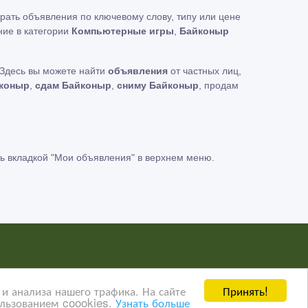
рать объявления по ключевому слову, типу или цене
ние в категории
Компьютерные игры
,
Байконыр
 Здесь вы можете найти
объявления
от частных лиц,
йконыр
,
сдам Байконыр
,
сниму Байконыр
, продам
ь вкладкой
"Мои объявления"
в верхнем меню.
нных пользователей сайта AdMir третьим лицам. Мы
Принять!
и анализа нашего трафика. На сайте
ользованием coookies.
Узнать больше