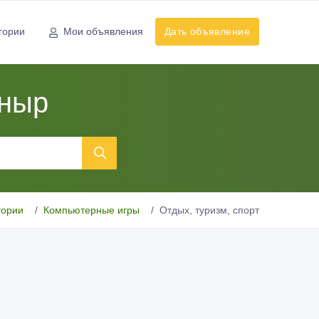
гории
Мои объявления
Дать объявление
оныр
гории
Компьютерные игры
Отдых, туризм, спорт