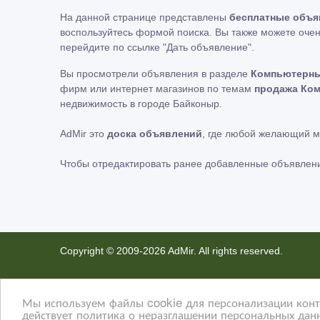
На данной странице представлены
бесплатные объя
воспользуйтесь формой поиска. Вы также можете очен
перейдите по ссылке
"Дать объявление"
.
Вы просмотрели объявления в разделе
Компьютерны
фирм или интернет магазинов по темам
продажа Ко
недвижимость в городе Байконыр.
AdMir это
доска объявлений
, где любой желающий 
Чтобы отредактировать ранее добавленные объявлен
Copyright © 2009-2026 AdMir. All rights reserved.
Администрация сайта AdMir не несет ответственност
Конфиденциальность наших пользователей ценится. 
Мы используем файлы cookie для персонализации конте
действует политика о неразглашении персональных данн
не несем ответственность за правила конфиденциальн