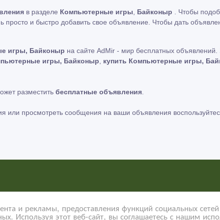
вления
в разделе
Компьютерные игры
,
Байконыр
. Чтобы подоб
ь просто и быстро добавить свое объявление. Чтобы дать объявле
е игры, Байконыр
на сайте AdMir - мир бесплатных объявлений.
мпьютерные игры, Байконыр
,
купить Компьютерные игры, Ба
может разместить
бесплатные объявления
.
ия или просмотреть сообщения на ваши объявления воспользуйтес
ь за содержание размещенных объявлений.
Мы не продаем и не передаем личную информацию зарегистрирова
нта и рекламы, предоставления функций социальных сетей 
ых. Используя этот веб-сайт, вы соглашаетесь с нашим исп
ости сайтов на которые ссылается AdMir.