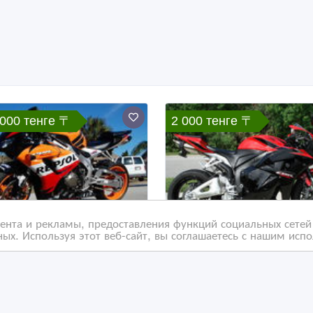
 000 тенге 〒
2 000 тенге 〒
нта и рекламы, предоставления функций социальных сетей 
ых. Используя этот веб-сайт, вы соглашаетесь с нашим исп
da CBR1000RR 2007
Honda CBR600RR
 продажи
(спортбайк) 2011