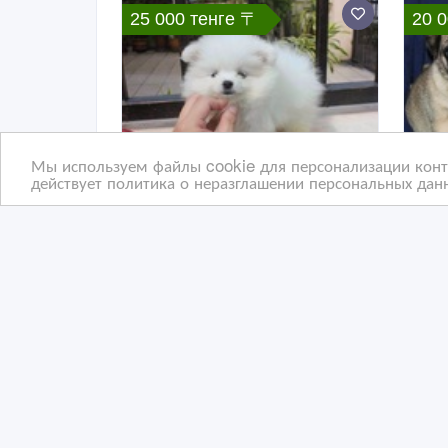
25 000 тенге 〒
20 
Мы используем файлы cookie для персонализации конте
действует политика о неразглашении персональных данн
Очаровательны 12 недель
Сим
Поморское Щенки
08/01/2023
14
Собаки, щенки
С
Казахстан, Байконыр
Ка