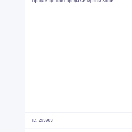
Продам щенков породы Сибирский Хаски
ID: 293983