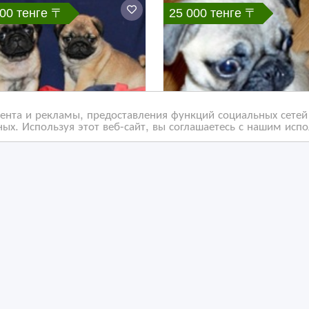
000 тенге 〒
25 000 тенге 〒
нта и рекламы, предоставления функций социальных сетей 
ых. Используя этот веб-сайт, вы соглашаетесь с нашим исп
патичные щенки мопса
Шикарная девочка от 
чемпиона
/09/2018
04/05/2018
обаки, щенки
Собаки, щенки
захстан, Байконыр
Казахстан, Байконыр