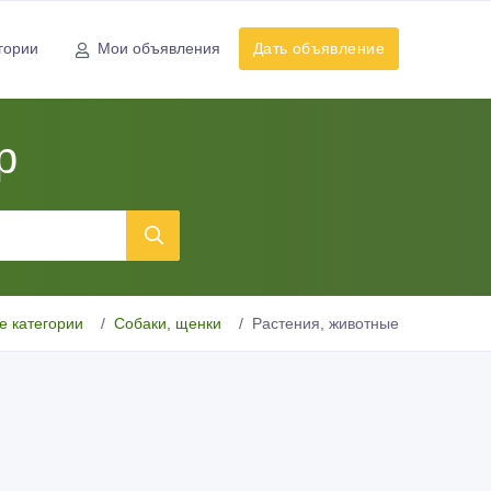
гории
Мои объявления
Дать объявление
р
е категории
Собаки, щенки
Растения, животные