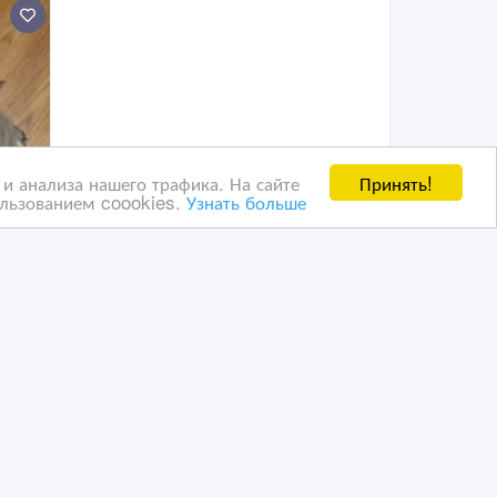
Принять!
и анализа нашего трафика. На сайте
ользованием coookies.
Узнать больше
папы