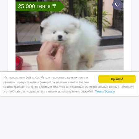
25 000 тенге 〒
Мы используем файлы cookie для персонализации контента и
Очаровательны 12 недель Поморское
Принять!
рекламы, предоставления функций социальных сетей и анализа
Щенки
нашего трафика. На сайте действует политика о неразглашении персональных данных. Используя
этот веб-сайт, вы соглашаетесь с нашим использованием coookies.
Узнать больше
08/01/2023
Собаки, щенки
Казахстан, Байконыр