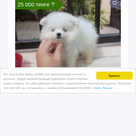
25 000 тенге 〒
Мы используем файлы cookie для персонализации контента и
Очаровательны 12 недель Поморское
Принять!
рекламы, предоставления функций социальных сетей и анализа
Щенки
нашего трафика. На сайте действует политика о неразглашении персональных данных. Используя
этот веб-сайт, вы соглашаетесь с нашим использованием coookies.
Узнать больше
08/01/2023
Собаки, щенки
Казахстан, Байконыр
20 000 тенге 〒